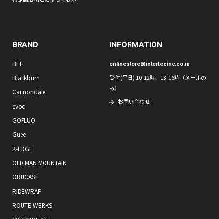
BRAND
INFORMATION
BELL
onlinestore@intertecinc.co.jp
Blackburn
受付(平日) 10-12時、13-16時（メールの
み）
Cannondale
お問い合わせ
evoc
GOFLUO
Guee
K-EDGE
OLD MAN MOUNTAIN
ORUCASE
RIDEWRAP
ROUTE WERKS