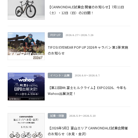
【CANNONDALE試乗会 開催のお知らせ】7月11日
（土）・12日（日）の2日間！
POP UP
2026.6.27～2026.7.26
TIFOSI EYEWEAR POP UP 2026キャラバン 第1弾 実施
のお知らせ
イベント・出展
2026.6.6～2026.6.7
【第22回Mt.富士ヒルクライム】EXPO2026、今年も
Wahoo出展決定！
試乗・体験
2026.5.9～2026.5.10
【2026年5月】富山エリア CANNONDALE試乗会開催
のお知らせ（氷見・金沢）