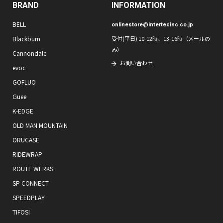
BRAND
INFORMATION
BELL
onlinestore@intertecinc.co.jp
Blackburn
受付(平日) 10-12時、13-16時（メールの
み）
Cannondale
お問い合わせ
evoc
GOFLUO
Guee
K-EDGE
OLD MAN MOUNTAIN
ORUCASE
RIDEWRAP
ROUTE WERKS
SP CONNECT
SPEEDPLAY
TIFOSI