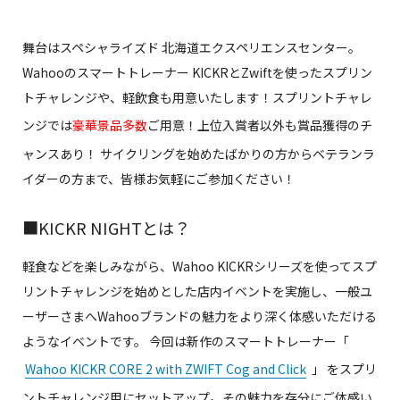
舞台はスペシャライズド 北海道エクスペリエンスセンター。
Wahooのスマートトレーナー KICKRとZwiftを使ったスプリン
トチャレンジや、軽飲食も用意いたします！スプリントチャレ
ンジでは
豪華景品多数
ご用意！上位入賞者以外も賞品獲得のチ
ャンスあり！ サイクリングを始めたばかりの方からベテランラ
イダーの方まで、皆様お気軽にご参加ください！
■KICKR NIGHTとは？
軽食などを楽しみながら、Wahoo KICKRシリーズを使ってスプ
リントチャレンジを始めとした店内イベントを実施し、一般ユ
ーザーさまへWahooブランドの魅力をより深く体感いただける
ようなイベントです。 今回は新作のスマートトレーナー「
Wahoo KICKR CORE 2 with ZWIFT Cog and Click
」 をスプリ
ントチャレンジ用にセットアップ。その魅力を存分にご体感い