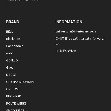
BRAND
INFORMATION
BELL
onlinestore@intertecinc.co.jp
Blackburn
受付(平日) 10-12時、13-16時（メールの
み）
Cannondale
お問い合わせ
evoc
GOFLUO
Guee
K-EDGE
OLD MAN MOUNTAIN
ORUCASE
RIDEWRAP
ROUTE WERKS
SP CONNECT