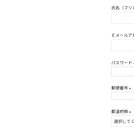
須
氏名（フリ
)
Ｅメールア
パスワード
郵便番号
(
必
都道府県
須
(
)
必