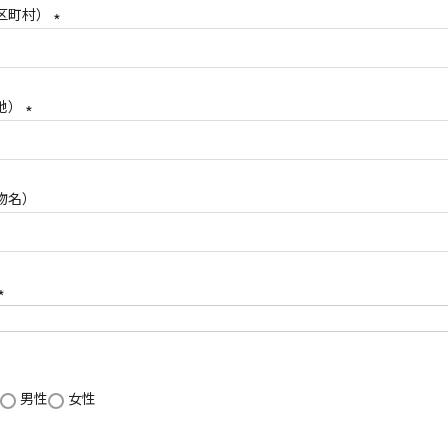
区町村）
(
必
須
地）
)
(
必
須
物名）
)
(
必
須
男性
女性
)