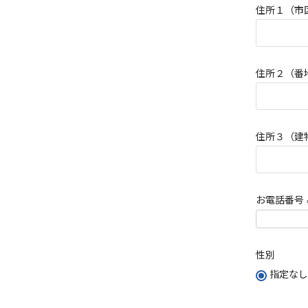
住所１（市
須
)
住所２（番
住所３（建
お電話番号
性別
指定なし