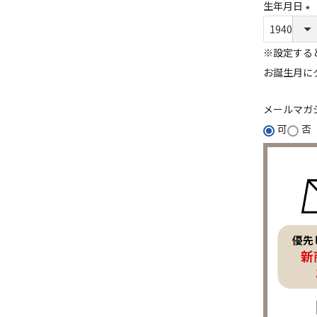
生年月日
(
必
※設定する
須
お誕生月に
)
メールマガ
可
否