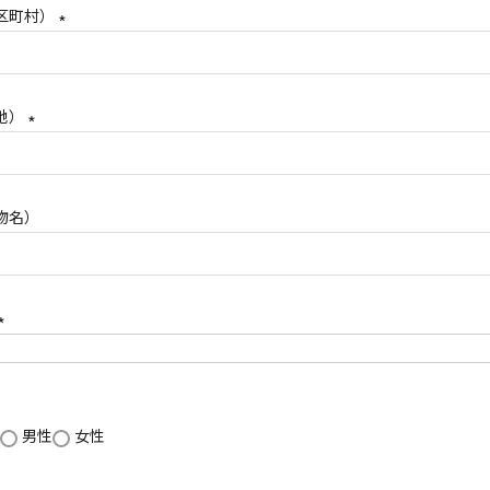
区町村）
(
必
須
地）
)
(
必
須
物名）
)
(
必
須
男性
女性
)