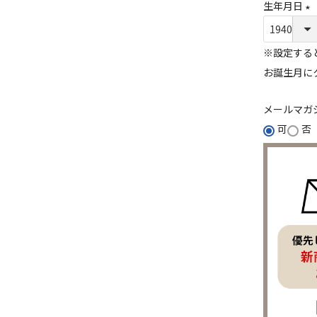
生年月日
(
必
※設定する
須
お誕生月に
)
メールマガ
可
否