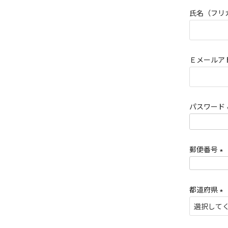
須
氏名（フリ
)
Ｅメールア
パスワード
郵便番号
(
必
都道府県
須
(
)
必