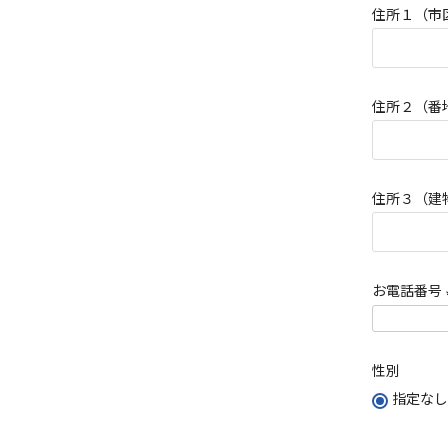
住所１（市
須
)
住所２（番
住所３（建
お電話番号
性別
指定なし