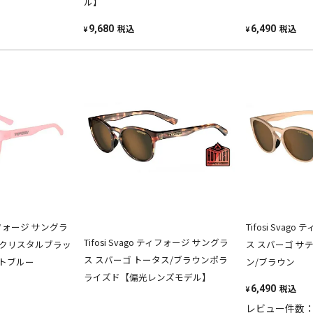
ル】
税込
税込
9,680
6,490
¥
¥
 ティフォージ サングラ
Tifosi Svag
Tifosi Svago ティフォージ サングラ
ンクリスタルブラッ
ス スバーゴ サ
ス スバーゴ トータス/ブラウンポラ
トブルー
ン/ブラウン
ライズド【偏光レンズモデル】
税込
6,490
¥
レビュー件数：