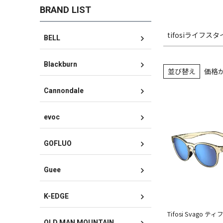
BRAND LIST
tifosiライフス
BELL
Blackburn
並び替え
価格
Cannondale
evoc
GOFLUO
Guee
K-EDGE
Tifosi Svago
OLD MAN MOUNTAIN