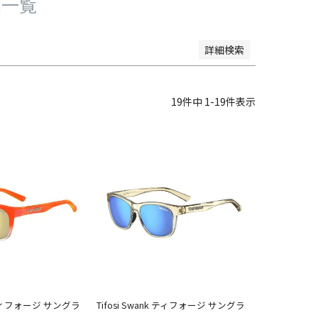
品一覧
詳細検索
19
件中
1
-
19
件表示
k ティフォージ サングラ
Tifosi Swank ティフォージ サングラ