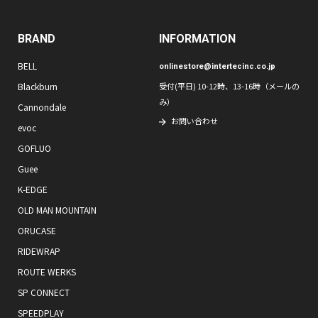
BRAND
INFORMATION
BELL
onlinestore@intertecinc.co.jp
Blackburn
受付(平日) 10-12時、13-16時（メールの
み）
Cannondale
お問い合わせ
evoc
GOFLUO
Guee
K-EDGE
OLD MAN MOUNTAIN
ORUCASE
RIDEWRAP
ROUTE WERKS
SP CONNECT
SPEEDPLAY