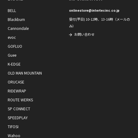
BELL
onlinestore@intertecinc.co.jp
Blackburn
受付(平日) 10-12時、13-16時（メールの
み）
Cannondale
お問い合わせ
evoc
GOFLUO
Guee
K-EDGE
OLD MAN MOUNTAIN
ORUCASE
RIDEWRAP
ROUTE WERKS
SP CONNECT
SPEEDPLAY
TIFOSI
Wahoo