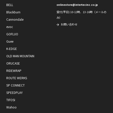
BELL
onlinestore@intertecinc.co.jp
Blackburn
受付(平日) 10-12時、13-16時（メールの
み）
Cannondale
お問い合わせ
evoc
GOFLUO
Guee
K-EDGE
OLD MAN MOUNTAIN
ORUCASE
RIDEWRAP
ROUTE WERKS
SP CONNECT
SPEEDPLAY
TIFOSI
Wahoo