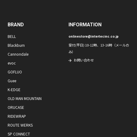
BRAND
INFORMATION
BELL
onlinestore@intertecinc.co.jp
Blackburn
受付(平日) 10-12時、13-16時（メールの
み）
Cannondale
お問い合わせ
evoc
GOFLUO
Guee
K-EDGE
OLD MAN MOUNTAIN
ORUCASE
RIDEWRAP
ROUTE WERKS
SP CONNECT