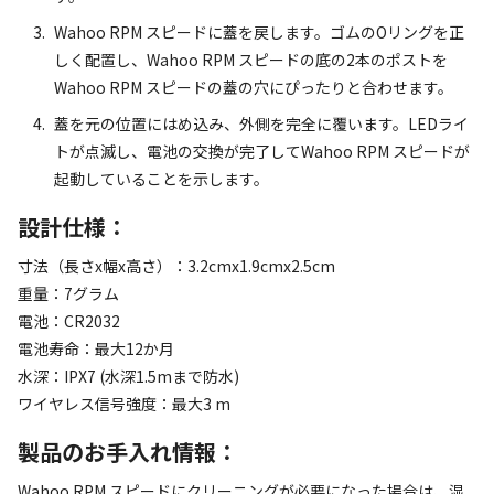
Wahoo RPM スピードに蓋を戻します。ゴムのOリングを正
しく配置し、Wahoo RPM スピードの底の2本のポストを
Wahoo RPM スピードの蓋の穴にぴったりと合わせます。
蓋を元の位置にはめ込み、外側を完全に覆います。LEDライ
トが点滅し、電池の交換が完了してWahoo RPM スピードが
起動していることを示します。
設計仕様：
寸法（長さx幅x高さ）：3.2cmx1.9cmx2.5cm
重量：7グラム
電池：CR2032
電池寿命：最大12か月
水深：IPX7 (水深1.5mまで防水)
ワイヤレス信号強度：最大3 m
製品のお手入れ情報：
Wahoo RPM スピードにクリーニングが必要になった場合は、湿