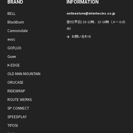
BRAND
INFORMATION
BELL
onlinestore@intertecinc.co.jp
Blackburn
受付(平日) 10-12時、13-16時（メールの
み）
Cannondale
お問い合わせ
evoc
GOFLUO
Guee
K-EDGE
OLD MAN MOUNTAIN
ORUCASE
RIDEWRAP
ROUTE WERKS
SP CONNECT
SPEEDPLAY
TIFOSI