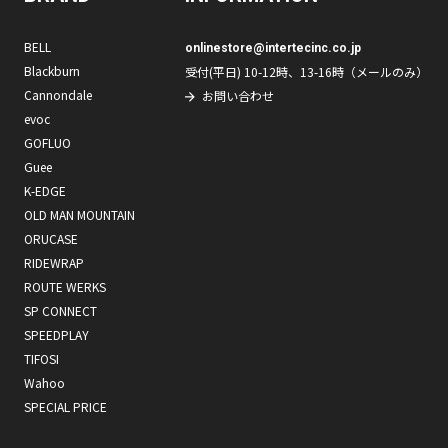
BELL
onlinestore@intertecinc.co.jp
Blackburn
受付(平日) 10-12時、13-16時（メールのみ）
Cannondale
お問い合わせ
evoc
GOFLUO
Guee
K-EDGE
OLD MAN MOUNTAIN
ORUCASE
RIDEWRAP
ROUTE WERKS
SP CONNECT
SPEEDPLAY
TIFOSI
Wahoo
SPECIAL PRICE