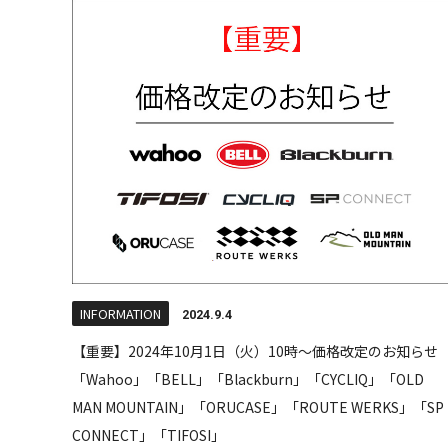
INFORMATION
2024.9.4
【重要】2024年10月1日（火）10時～価格改定のお知らせ
「Wahoo」「BELL」「Blackburn」「CYCLIQ」「OLD
MAN MOUNTAIN」「ORUCASE」「ROUTE WERKS」「SP
CONNECT」「TIFOSI」