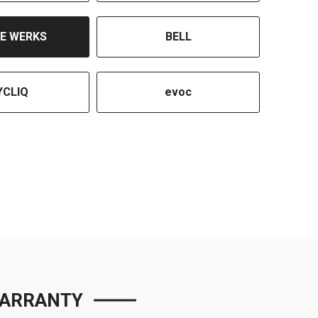
E WERKS
BELL
YCLIQ
evoc
ARRANTY