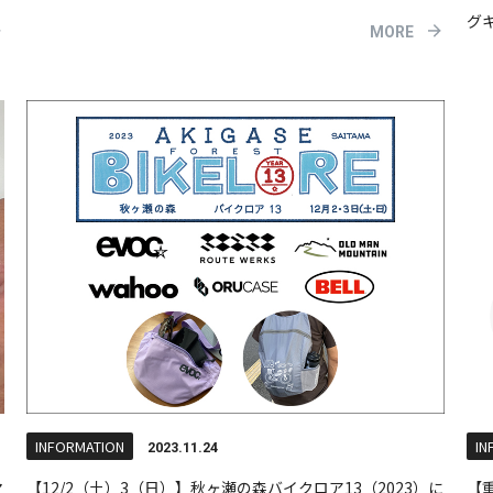
グ
MORE
INFORMATION
IN
2023.11.24
マ
【12/2（土）3（日）】秋ヶ瀬の森バイクロア13（2023）に
【重