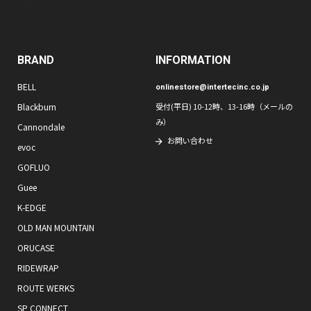
BRAND
INFORMATION
BELL
onlinestore@intertecinc.co.jp
Blackburn
受付(平日) 10-12時、13-16時（メールの
み）
Cannondale
お問い合わせ
evoc
GOFLUO
Guee
K-EDGE
OLD MAN MOUNTAIN
ORUCASE
RIDEWRAP
ROUTE WERKS
SP CONNECT