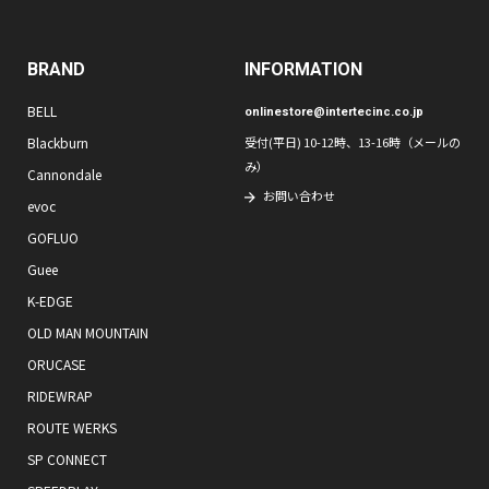
BRAND
INFORMATION
BELL
onlinestore@intertecinc.co.jp
Blackburn
受付(平日) 10-12時、13-16時（メールの
み）
Cannondale
お問い合わせ
evoc
GOFLUO
Guee
K-EDGE
OLD MAN MOUNTAIN
ORUCASE
RIDEWRAP
ROUTE WERKS
SP CONNECT