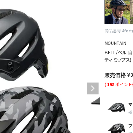
商品番号
4fort
MOUNTAIN
BELL/ベル 
ティ ミップス) 
販売価格
¥
(
198
ポイント
マ
残
ブ