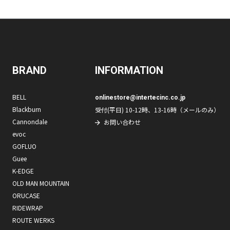
BRAND
INFORMATION
BELL
onlinestore@intertecinc.co.jp
Blackburn
受付(平日) 10-12時、13-16時（メールのみ）
Cannondale
お問い合わせ
evoc
GOFLUO
Guee
K-EDGE
OLD MAN MOUNTAIN
ORUCASE
RIDEWRAP
ROUTE WERKS