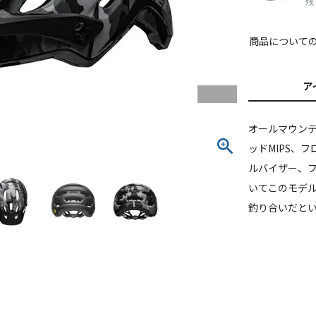
残
商品について
ア
オールマウンテ
ッドMIPS、
ルバイザー、
いてこのモデ
釣り合いだと