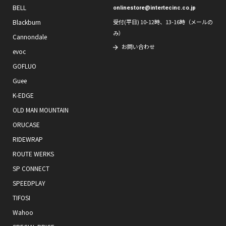
BELL
onlinestore@intertecinc.co.jp
Blackburn
受付(平日) 10-12時、13-16時（メールの
み）
Cannondale
お問い合わせ
evoc
GOFLUO
Guee
K-EDGE
OLD MAN MOUNTAIN
ORUCASE
RIDEWRAP
ROUTE WERKS
SP CONNECT
SPEEDPLAY
TIFOSI
Wahoo