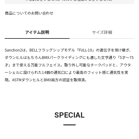
商品についてのお問い合わせ
アイテム説明
サイズ詳細
Sanction2は、BELLフラッグシップモデル「FULL-10」の遺伝子を受け継ぎ、
ダウンヒルはもちろんBMXパークライディングにも適した文字通り「5才～75
才」まで使える万能フルフェイス。取り外し可能なチークパッドと、アウタ
ーシェルに設けられた14個の通気口により最高のフィット感と通気性を実
現。ASTMダウンヒルとBMX両方の認証を取得済。
SPECIAL