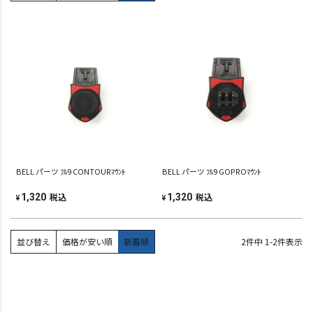
BELL パーツ ﾌﾙ9 CONTOURﾏｳﾝﾄ
BELL パーツ ﾌﾙ9 GOPROﾏｳﾝﾄ
税込
税込
1,320
1,320
¥
¥
並び替え
価格が安い順
新着順
2
件中
1
-
2
件表示