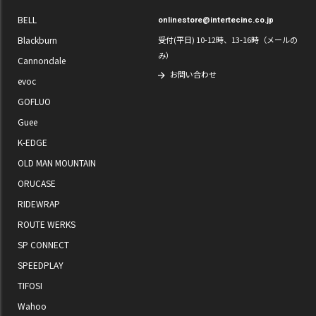
BELL
onlinestore@intertecinc.co.jp
Blackburn
受付(平日) 10-12時、13-16時（メールの
み）
Cannondale
お問い合わせ
evoc
GOFLUO
Guee
K-EDGE
OLD MAN MOUNTAIN
ORUCASE
RIDEWRAP
ROUTE WERKS
SP CONNECT
SPEEDPLAY
TIFOSI
Wahoo