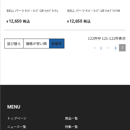
BELL パーツ ﾁﾝﾊﾞｰ ｽｰﾊﾟｰ2R ﾏｯﾄﾌﾞﾗｯｸ L
BELL パーツ ﾁﾝﾊﾞｰ ｽｰﾊﾟｰ2R ﾏｯﾄﾌﾞﾗｯｸ M
税込
税込
12,650
12,650
¥
¥
122
件中
121
-
122
件表示
並び替え
価格が安い順
新着順
1
…
6
7
MENU
トップページ
商品一覧
ニュース一覧
特集一覧