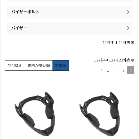
バイザーボルト
バイザー
11
件中
1
-
11
件表示
122
件中
121
-
122
件表示
並び替え
価格が安い順
新着順
1
…
6
7