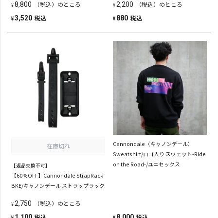
（税込）のところ
（税込）のところ
8,800
2,200
¥
¥
税込
税込
3,520
880
¥
¥
Cannondale（キャノンデール）
在庫切れ
Sweatshirt/ロゴ入り スウェット-Ride
on the Road-/ユニセックス
【返品交換不可】
【60％OFF】Cannondale StrapRack
BKE/キャノンデール ストラップラック
（税込）のところ
2,750
¥
税込
税込
1,100
8,000
¥
¥