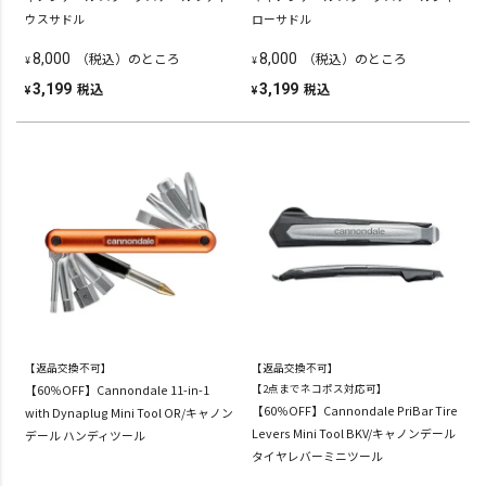
ウスサドル
ローサドル
（税込）のところ
（税込）のところ
8,000
8,000
¥
¥
税込
税込
3,199
3,199
¥
¥
【返品交換不可】
【返品交換不可】
【60％OFF】Cannondale 11-in-1
【2点までネコポス対応可】
【60％OFF】Cannondale PriBar Tire
with Dynaplug Mini Tool OR/キャノン
Levers Mini Tool BKV/キャノンデール
デール ハンディツール
タイヤレバーミニツール