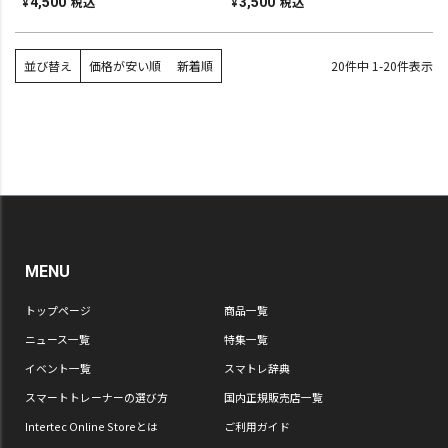
税込
税込
4,500
3,500
¥
¥
並び替え
価格が安い順
新着順
20
件中
1
-
20
件表示
MENU
トップページ
商品一覧
ニュース一覧
特集一覧
イベント一覧
スマトレ辞典
スマートトレーナーの選び方
国内正規販売店一覧
Intertec Online Storeとは
ご利用ガイド