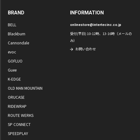
BRAND
INFORMATION
BELL
onlinestore@intertecinc.co.jp
Blackburn
受付(平日) 10-12時、13-16時（メールの
み）
Cannondale
お問い合わせ
evoc
GOFLUO
Guee
K-EDGE
OLD MAN MOUNTAIN
ORUCASE
RIDEWRAP
ROUTE WERKS
SP CONNECT
SPEEDPLAY