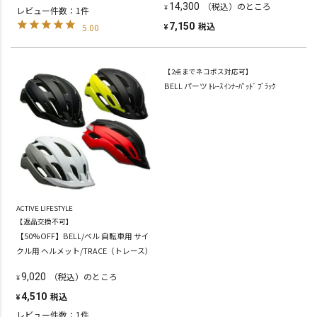
（税込）のところ
14,300
¥
レビュー件数：1件
税込
7,150
5.00
¥
【2点までネコポス対応可】
BELL パーツ ﾄﾚｰｽ ｲﾝﾅｰﾊﾟｯﾄﾞ ﾌﾞﾗｯｸ
ACTIVE LIFESTYLE
【返品交換不可】
【50%OFF】BELL/ベル 自転車用 サイ
クル用 ヘルメット/TRACE（トレース）
（税込）のところ
9,020
¥
税込
4,510
¥
レビュー件数：1件