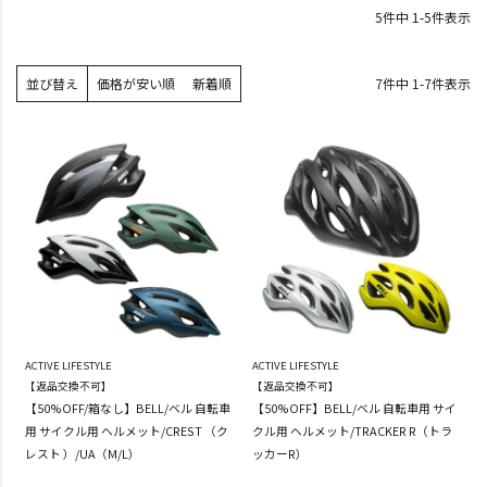
5
件中
1
-
5
件表示
並び替え
価格が安い順
新着順
7
件中
1
-
7
件表示
ACTIVE LIFESTYLE
ACTIVE LIFESTYLE
【返品交換不可】
【返品交換不可】
【50%OFF/箱なし】BELL/ベル 自転車
【50%OFF】BELL/ベル 自転車用 サイ
用 サイクル用 ヘルメット/CREST （ク
クル用 ヘルメット/TRACKER R（トラ
レスト ）/UA（M/L）
ッカーR）