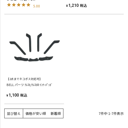
税込
1,210
5.00
¥
【2点までネコポス対応可】
BELL パーツ ｸﾚｽﾄ/ｸﾚｽﾄR ｲﾝﾅｰﾊﾟｯﾄﾞ
税込
1,100
¥
並び替え
価格が安い順
新着順
7
件中
1
-
7
件表示