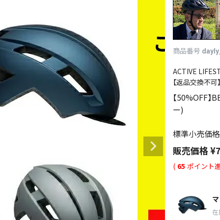
商品番号
dayly
ACTIVE LIFES
【返品交換不可
【50%OFF】
ー)
標準小売価格
販売価格
¥
(
65
ポイント進
マ
在