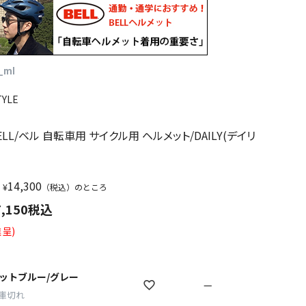
_ml
TYLE
】
BELL/ベル 自転車用 サイクル用 ヘルメット/DAILY(デイリ
14,300
¥
（税込）のところ
7,150
税込
呈)
ットブルー/グレー
—
庫切れ