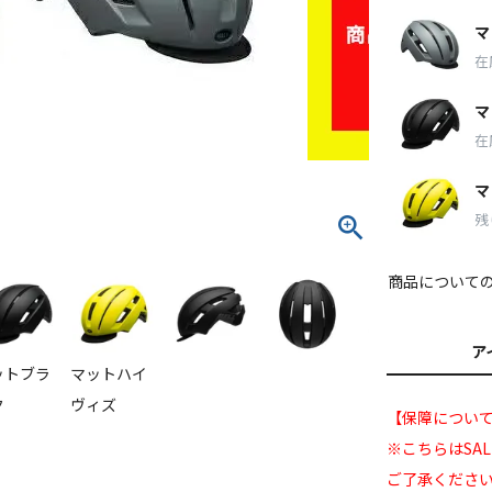
マ
在
マ
在
マ
残
商品について
ア
ットブラ
マットハイ
ク
ヴィズ
【保障について
※こちらはSA
ご了承くださ