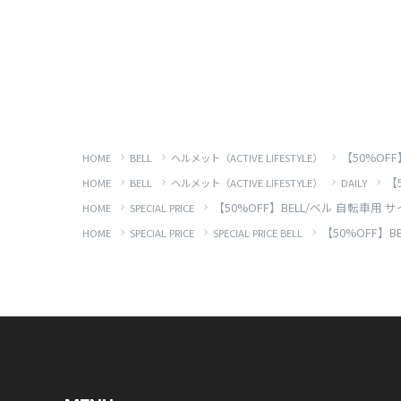
【50%OFF
HOME
BELL
ヘルメット（ACTIVE LIFESTYLE）
【
HOME
BELL
ヘルメット（ACTIVE LIFESTYLE）
DAILY
【50%OFF】BELL/ベル 自転車用 
HOME
SPECIAL PRICE
【50%OFF】B
HOME
SPECIAL PRICE
SPECIAL PRICE BELL