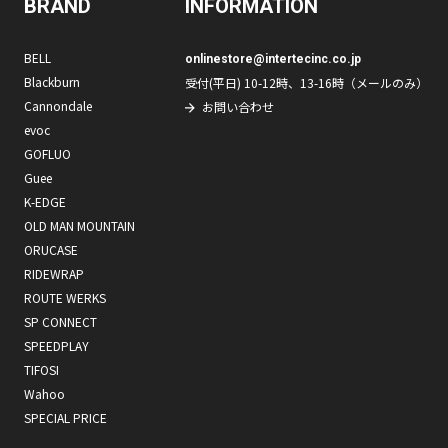
BRAND
INFORMATION
BELL
onlinestore@intertecinc.co.jp
Blackburn
受付(平日) 10-12時、13-16時（メールのみ）
Cannondale
お問い合わせ
evoc
GOFLUO
Guee
K-EDGE
OLD MAN MOUNTAIN
ORUCASE
RIDEWRAP
ROUTE WERKS
SP CONNECT
SPEEDPLAY
TIFOSI
Wahoo
SPECIAL PRICE