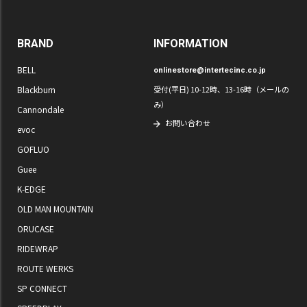
BRAND
INFORMATION
BELL
onlinestore@intertecinc.co.jp
Blackburn
受付(平日) 10-12時、13-16時（メールの
み）
Cannondale
お問い合わせ
evoc
GOFLUO
Guee
K-EDGE
OLD MAN MOUNTAIN
ORUCASE
RIDEWRAP
ROUTE WERKS
SP CONNECT