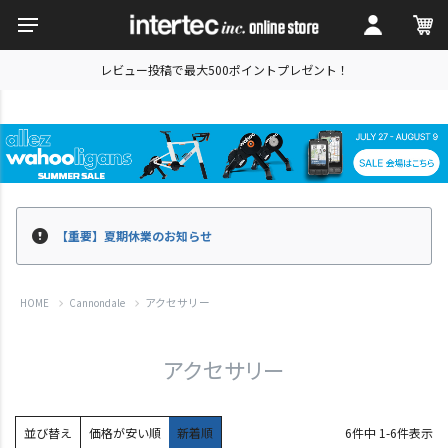
レビュー投稿で最大500ポイントプレゼント！
【重要】夏期休業のお知らせ
アクセサリー
HOME
Cannondale
アクセサリー
並び替え
価格が安い順
新着順
6
件中
1
-
6
件表示