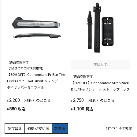
【返品交換不可】
在庫切れ
【2点までネコポス対応可】
【60％OFF】Cannondale PriBar Tire
【返品交換不可】
Levers Mini Tool BKV/キャノンデール
【60％OFF】Cannondale StrapRack
タイヤレバーミニツール
BKE/キャノンデール ストラップラック
（税込）のところ
（税込）のところ
2,200
2,750
¥
¥
税込
税込
880
1,100
¥
¥
並び替え
価格が安い順
新着順
6
件中
1
-
6
件表示