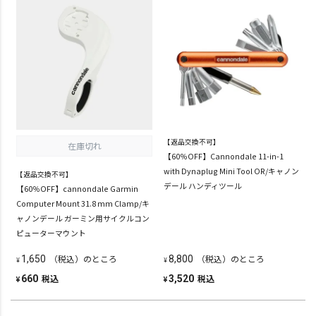
【返品交換不可】
在庫切れ
【60％OFF】Cannondale 11-in-1
with Dynaplug Mini Tool OR/キャノン
【返品交換不可】
デール ハンディツール
【60％OFF】cannondale Garmin
Computer Mount 31.8 mm Clamp/キ
ャノンデール ガーミン用サイクルコン
ピューターマウント
（税込）のところ
（税込）のところ
1,650
8,800
¥
¥
税込
税込
660
3,520
¥
¥