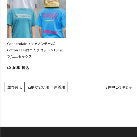
Cannondale（キャノンデール）
Cotton Tee/ロゴ入り コットンTシャ
ツ/ユニセックス
税込
3,500
¥
並び替え
価格が安い順
新着順
9
件中
1
-
9
件表示