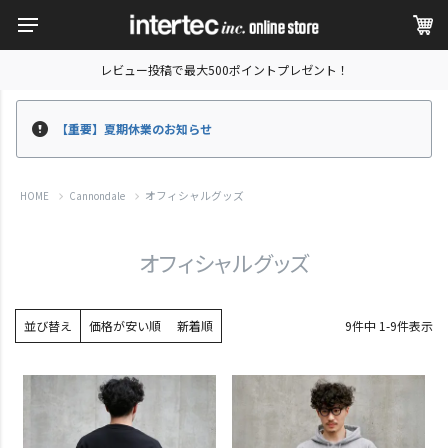
レビュー投稿で最大500ポイントプレゼント！
【重要】夏期休業のお知らせ
オフィシャルグッズ
HOME
Cannondale
オフィシャルグッズ
並び替え
価格が安い順
新着順
9
件中
1
-
9
件表示