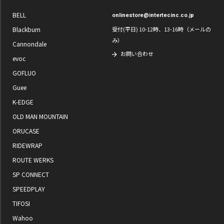
BELL
onlinestore@intertecinc.co.jp
Blackburn
受付(平日) 10-12時、13-16時（メールの
み）
Cannondale
お問い合わせ
evoc
GOFLUO
Guee
K-EDGE
OLD MAN MOUNTAIN
ORUCASE
RIDEWRAP
ROUTE WERKS
SP CONNECT
SPEEDPLAY
TIFOSI
Wahoo