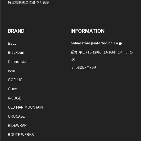
特定商取引法に基づく表示
BRAND
INFORMATION
BELL
onlinestore@intertecinc.co.jp
Blackburn
受付(平日) 10-12時、13-16時（メールの
み）
Cannondale
お問い合わせ
evoc
GOFLUO
Guee
K-EDGE
OLD MAN MOUNTAIN
ORUCASE
RIDEWRAP
ROUTE WERKS