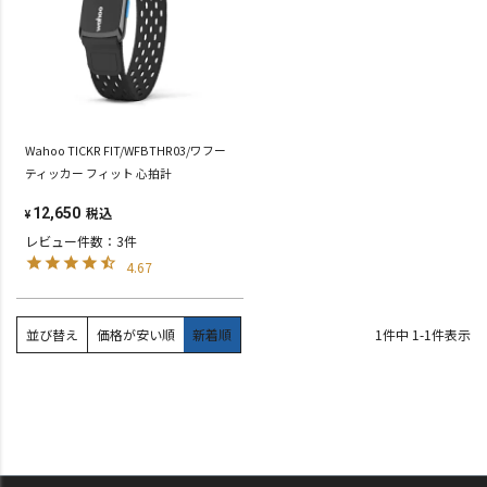
Wahoo TICKR FIT/WFBTHR03/ワフー
ティッカー フィット 心拍計
税込
12,650
¥
レビュー件数：3件
4.67
並び替え
価格が安い順
新着順
1
件中
1
-
1
件表示