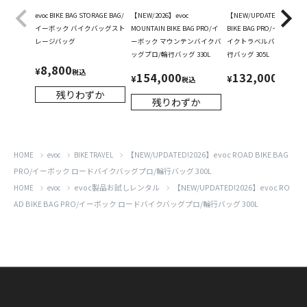
evoc BIKE BAG STORAGE BAG/
【NEW/2026】evoc
【NEW/UPDATED!2026】e
イーボック バイクバッグスト
MOUNTAIN BIKE BAG PRO/イ
BIKE BAG PRO/イーボック
レージバッグ
ーボック マウンテンバイクバ
イクトラベルバッグプロ/
ッグプロ/輪行バッグ 330L
行バッグ 305L
8,800
¥
税込
154,000
132,000
¥
¥
税込
税込
残りわずか
残りわずか
【NEW/UPDATED!2026】evoc ROAD BIKE BAG
HOME
evoc
BIKE TRAVEL
PRO/イーボック ロードバイクバッグプロ/輪行バッグ 300L
evoc製品お試しレンタル
【NEW/UPDATED!2026】evoc RO
HOME
evoc
AD BIKE BAG PRO/イーボック ロードバイクバッグプロ/輪行バッグ 300L