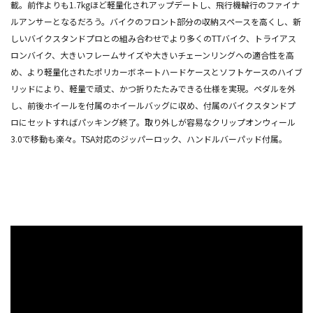
載。前作よりも1.7kgほど軽量化されアップデートし、飛行機輪行のファイナ
ルアンサーとなるだろう。バイクのフロント部分の収納スペースを高くし、新
しいバイクスタンドプロとの組み合わせでより多くのTTバイク、トライアス
ロンバイク、大きいフレームサイズや大きいチェーンリングへの適合性を高
め、より軽量化されたポリカーボネートハードケースとソフトケースのハイブ
リッドにより、軽量で頑丈、かつ折りたたみできる仕様を実現。ペダルを外
し、前後ホイールを付属のホイールバッグに収め、付属のバイクスタンドプ
ロにセットすればパッキング終了。取り外しが容易なクリップオンウィール
3.0で移動も楽々。TSA対応のジッパーロック、ハンドルバーパッド付属。