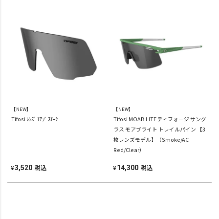
【NEW】
【NEW】
Tifosi ﾚﾝｽﾞ ﾓｱﾌﾞ ｽﾓｰｸ
Tifosi MOAB LITE ティフォージ サング
ラス モアブライト トレイルパイン 【3
枚レンズモデル】（Smoke/AC
Red/Clear）
税込
税込
3,520
14,300
¥
¥