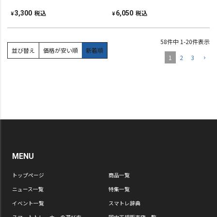
税込
税込
3,300
6,050
¥
¥
58
件中
1
-
20
件表示
並び替え
価格が安い順
新着順
1
2
3
MENU
トップページ
商品一覧
ニュース一覧
特集一覧
イベント一覧
スマトレ辞典
スマートトレーナーの選び方
国内正規販売店一覧