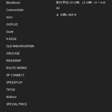
Blackburn
受付(平日) 10-12時、13-16時（メールの
み）
Cannondale
お問い合わせ
evoc
GOFLUO
Guee
K-EDGE
OLD MAN MOUNTAIN
ORUCASE
RIDEWRAP
ROUTE WERKS
SP CONNECT
SPEEDPLAY
TIFOSI
Wahoo
SPECIAL PRICE