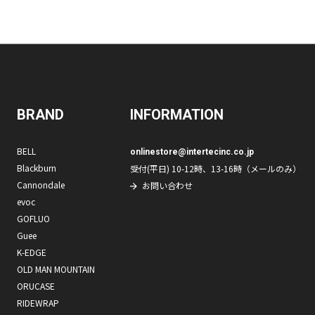
BRAND
INFORMATION
BELL
onlinestore@intertecinc.co.jp
Blackburn
受付(平日) 10-12時、13-16時（メールのみ）
Cannondale
お問い合わせ
evoc
GOFLUO
Guee
K-EDGE
OLD MAN MOUNTAIN
ORUCASE
RIDEWRAP