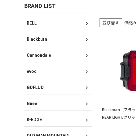
BRAND LIST
並び替え
価格
BELL
Blackburn
Cannondale
evoc
GOFLUO
Guee
Blackburn（ブラ
REAR LIGHT/グ
K-EDGE
OLD MAN MOUNTAIN