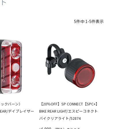
イト
5
件中
1
-
5
件表示
（ブラックバーン）
【20％OFF】SP CONNECT【SPC+】
5 REAR/デイブレイザー
BIKE REAR LIGHT/エスピーコネクト
バイクリアライト/52874