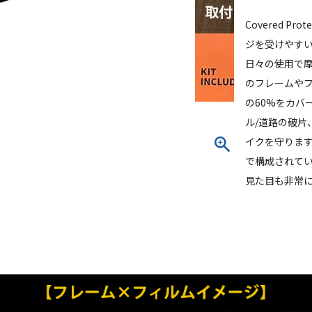
Covered 
ジを受けやす
日々の使用で摩耗や
のフレームや
の60%をカバ
ル/道路の破
イクを守ります
で構成されてい
見た目も非常