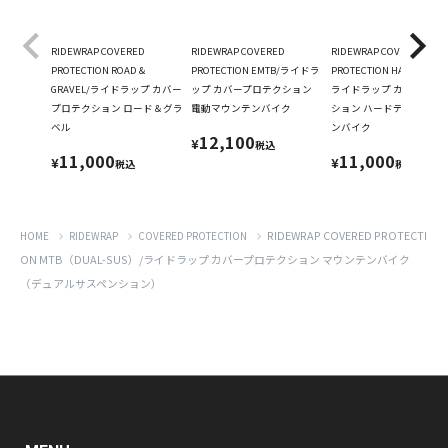
RIDEWRAP COVERED
RIDEWRAP COVERED
RIDEWRAP COVERED
PROTECTION ROAD &
PROTECTION EMTB/ライドラ
PROTECTION HARDTAIL M
GRAVEL/ライドラップ カバー
ップ カバープロテクション
ライドラップ カバープロ
プロテクション ロード＆グラ
電動マウンテンバイク
ション ハードテールマウ
ベル
ンバイク
12,100
¥
税込
11,000
11,000
¥
¥
税込
税込
RIDEWRAP COVERED PROTECTI
HOME
RIDEWRAP
COVERED PROTECTION
ON MTB（DUAL-SUS）/ライドラップ カバープロテクション マウンテンバイク
（デュアルサスペンション）