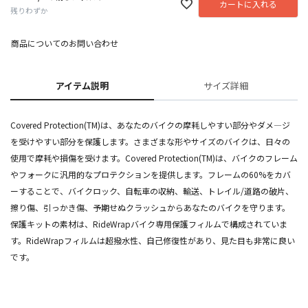
カートに入れる
残りわずか
商品についてのお問い合わせ
アイテム説明
サイズ詳細
Covered Protection(TM)は、あなたのバイクの摩耗しやすい部分やダメ―ジ
を受けやすい部分を保護します。さまざまな形やサイズのバイクは、日々の
使用で摩耗や損傷を受けます。Covered Protection(TM)は、バイクのフレーム
やフォークに汎用的なプロテクションを提供します。フレームの60%をカバ
ーすることで、バイクロック、自転車の収納、輸送、トレイル/道路の破片、
擦り傷、引っかき傷、予期せぬクラッシュからあなたのバイクを守ります。
保護キットの素材は、RideWrapバイク専用保護フィルムで構成されていま
す。RideWrapフィルムは超撥水性、自己修復性があり、見た目も非常に良い
です。