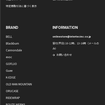
特定商取引法に基づく表示
BRAND
INFORMATION
BELL
onlinestore@intertecinc.co.jp
Blackburn
受付(平日) 10-12時、13-16時（メールの
み）
Cannondale
お問い合わせ
evoc
GOFLUO
Guee
K-EDGE
OLD MAN MOUNTAIN
ORUCASE
RIDEWRAP
ROUTE WERKS