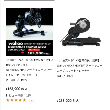
199,100円（税込）からお求めになりやすい
【ご注文から2～3営業日後に出荷】
価格になりました！
Wahoo KICKR MOVE/ワフー キッカー
Wahoo KICKR/ワフー キッカー スマー
ムーブ スマートトレーナー
トトレーナー V6 【Wi-Fi接
/WFBKTR123
続】/WFBKTR122
税込
163,900
¥
レビュー件数：1件
税込
253,000
5.00
¥