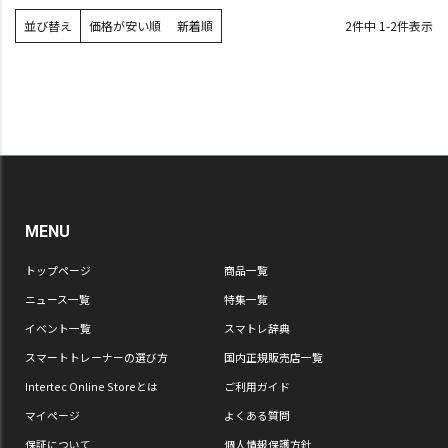
並び替え
価格が安い順
新着順
2
件中
1
-
2
件表示
MENU
トップページ
商品一覧
ニュース一覧
特集一覧
イベント一覧
スマトレ辞典
スマートトレーナーの選び方
国内正規販売店一覧
Intertec Online Storeとは
ご利用ガイド
マイページ
よくある質問
保証について
個人情報保護方針