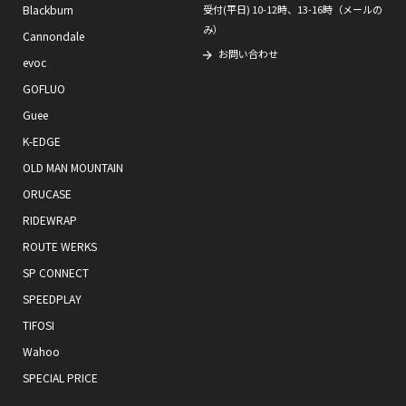
Blackburn
受付(平日) 10-12時、13-16時（メールの
み）
Cannondale
お問い合わせ
evoc
GOFLUO
Guee
K-EDGE
OLD MAN MOUNTAIN
ORUCASE
RIDEWRAP
ROUTE WERKS
SP CONNECT
SPEEDPLAY
TIFOSI
Wahoo
SPECIAL PRICE