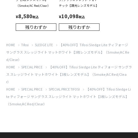
（Smoke/AC Red/Clear）
テック【調光レンズモデル】
8,580
10,098
¥
¥
税込
税込
残りわずか
残りわずか
【40％OFF】Tifosi Sledge Lite ティフォージ
HOME
Tifosi
SLEDGE LITE
サングラス スレッジライト マットホワイト【3枚レンズモデル】（Smoke/AC Re
d/Clear）
【40％OFF】Tifosi Sledge Lite ティフォージ サングラ
HOME
SPECIAL PRICE
ス スレッジライト マットホワイト【3枚レンズモデル】（Smoke/AC Red/Clea
r）
【40％OFF】Tifosi Sledge Li
HOME
SPECIAL PRICE
SPECIAL PRICE TIFOSI
te ティフォージ サングラス スレッジライト マットホワイト【3枚レンズモデル】
（Smoke/AC Red/Clear）