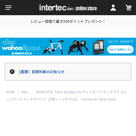
レビュー投稿で最大500ポイントプレゼント！
【重要】夏期休業のお知らせ
【40％OFF】Tifosi Sledge Lite ティフォージ サングラス スレ
HOME
Tifosi
ッジライト マットホワイト【3枚レンズモデル】（Smoke/AC Red/Clear）