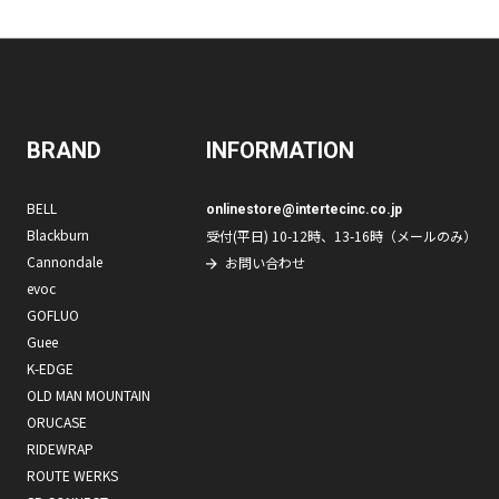
BRAND
INFORMATION
BELL
onlinestore@intertecinc.co.jp
Blackburn
受付(平日) 10-12時、13-16時（メールのみ）
Cannondale
お問い合わせ
evoc
GOFLUO
Guee
K-EDGE
OLD MAN MOUNTAIN
ORUCASE
RIDEWRAP
ROUTE WERKS