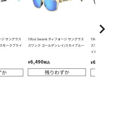
フォージ サングラス
Tifosi Swank ティフォージ サングラス
Tifosi Swank ティフォ
/スモークブライ
スワンク ゴールデンレイ/スカイブルー
スワンク サテンブラック/
イトブルー
6,490
6,490
¥
¥
税込
税込
残りわずか
ずか
残りわず