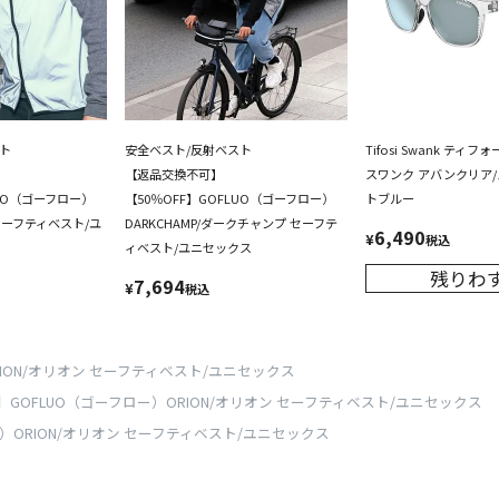
ト
安全ベスト/反射ベスト
Tifosi Swank ティ
【返品交換不可】
スワンク アバンクリア
LUO（ゴーフロー）
【50％OFF】GOFLUO（ゴーフロー）
トブルー
 セーフティベスト/ユ
DARKCHAMP/ダークチャンプ セーフテ
6,490
¥
税込
ィベスト/ユニセックス
残りわ
7,694
¥
税込
RION/オリオン セーフティベスト/ユニセックス
F】GOFLUO（ゴーフロー）ORION/オリオン セーフティベスト/ユニセックス
ー）ORION/オリオン セーフティベスト/ユニセックス