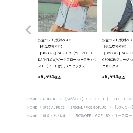
安全ベスト/反射ベスト
安全ベスト/反射ベス
【返品交換不可】
【返品交換不可】
【50％OFF】GOFLUO（ゴーフロー）
【50％OFF】GOF
DARKFLOW/ダークフロー セーフティベ
GEORGE/ジョージ
スト（フード付）/ユニセックス
ニセックス
6,594
6,594
¥
¥
税込
税込
【50％OFF】GOFLUO（ゴーフロー）O
HOME
GOFLUO
【50％OF
HOME
SPECIAL PRICE
SPECIAL PRICE GOFLUO
【50％OFF】GOFLUO（ゴーフロ
HOME
雑貨・アパレル