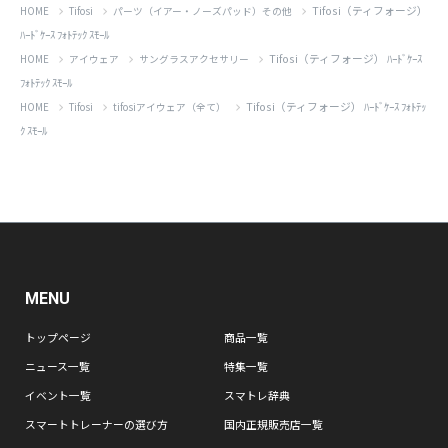
Tifosi（ティフォージ）
HOME
Tifosi
パーツ（イアー・ノーズパッド）その他
ﾊｰﾄﾞｹｰｽ ﾌｫﾄﾃｯｸ ｽﾓｰﾙ
Tifosi（ティフォージ） ﾊｰﾄﾞｹｰｽ
HOME
アイウェア
サングラスアクセサリー
ﾌｫﾄﾃｯｸ ｽﾓｰﾙ
Tifosi（ティフォージ） ﾊｰﾄﾞｹｰｽ ﾌｫﾄﾃｯ
HOME
Tifosi
tifosiアイウェア（全て）
ｸ ｽﾓｰﾙ
MENU
トップページ
商品一覧
ニュース一覧
特集一覧
イベント一覧
スマトレ辞典
スマートトレーナーの選び方
国内正規販売店一覧