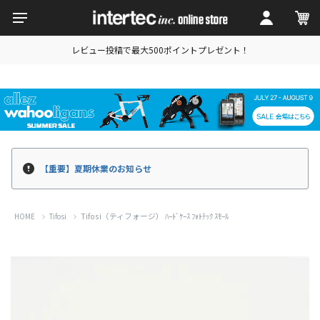
レビュー投稿で最大500ポイントプレゼント！
【重要】夏期休業のお知らせ
Tifosi（ティフォージ） ﾊｰﾄﾞｹｰｽ ﾌｫﾄﾃｯｸ ｽﾓｰﾙ
HOME
Tifosi