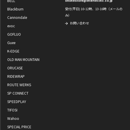
BELL
onlinestore@intertecinc.co.jp
Blackburn
受付(平日) 10-12時、13-16時（メールの
み）
Cannondale
お問い合わせ
evoc
GOFLUO
Guee
K-EDGE
OLD MAN MOUNTAIN
ORUCASE
RIDEWRAP
ROUTE WERKS
SP CONNECT
SPEEDPLAY
TIFOSI
Wahoo
SPECIAL PRICE