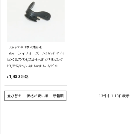
【2点までネコポス対応可】
Tifosi（ティフォージ） ﾉｰｽﾞﾊﾟｯﾄﾞ:ﾎﾟﾃﾞｨ
ｳﾑ XC S/ｱﾗｲｱﾝﾄ/ｴｽｶﾚｰﾄｼｰﾙﾄﾞ/ﾌﾞﾘｸｾﾝ/ｽﾚｯｼﾞ
ﾗｲﾄ/ｽﾗｲｽ/ﾂｧﾘ/ﾚｰﾙ/ﾚｰﾙxc/ﾚｰﾙﾚｰｽ/ﾘﾍﾞｯﾄ
税込
1,430
¥
並び替え
価格が安い順
新着順
13
件中
1
-
13
件表示