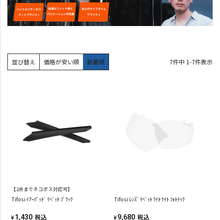
並び替え
価格が安い順
新着順
7
件中
1
-
7
件表示
【2点までネコポス対応可】
Tifosi ｲｱｰﾊﾟｯﾄﾞ ﾘﾍﾞｯﾄ ﾌﾞﾗｯｸ
Tifosi ﾚﾝｽﾞ ﾘﾍﾞｯﾄ ﾗｲﾄ ﾅｲﾄ ﾌｫﾄﾃｯｸ
税込
税込
1,430
9,680
¥
¥