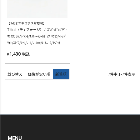
【2点までネコポス対応可】
Tifosi（ティフォージ） ﾉｰｽﾞﾊﾟｯﾄﾞ:ﾎﾟﾃﾞｨ
ｳﾑ XC S/ｱﾗｲｱﾝﾄ/ｴｽｶﾚｰﾄｼｰﾙﾄﾞ/ﾌﾞﾘｸｾﾝ/ｽﾚｯｼﾞ
ﾗｲﾄ/ｽﾗｲｽ/ﾂｧﾘ/ﾚｰﾙ/ﾚｰﾙxc/ﾚｰﾙﾚｰｽ/ﾘﾍﾞｯﾄ
税込
1,430
¥
並び替え
価格が安い順
新着順
7
件中
1
-
7
件表示
MENU