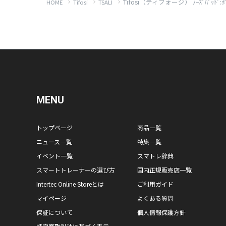
Tifosi（ティフォージ） ﾉｰｽﾞﾊﾟｯﾄﾞ:ﾎﾟﾃﾞｨｳﾑ
HOME
Tifosi
TSALI
MENU
トップページ
商品一覧
ニュース一覧
特集一覧
イベント一覧
スマトレ辞典
スマートトレーナーの選び方
国内正規販売店一覧
Intertec Online Storeとは
ご利用ガイド
マイページ
よくある質問
保証について
個人情報保護方針