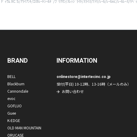
 XC S/ｱﾗｲｱﾝﾄ/ｴｽｶﾚｰﾄｼｰﾙﾄﾞ/ﾌﾞﾘｸｾﾝ/ｽﾚｯｼﾞﾗｲﾄ/ｽﾗｲｽ/ﾂｧﾘ/ﾚｰﾙ/ﾚｰﾙxc/ﾚｰﾙﾚｰｽ/ﾘﾍﾞ
BRAND
INFORMATION
BELL
onlinestore@intertecinc.co.jp
Blackburn
受付(平日) 10-12時、13-16時（メールのみ）
Cannondale
お問い合わせ
evoc
GOFLUO
Guee
K-EDGE
OLD MAN MOUNTAIN
ORUCASE