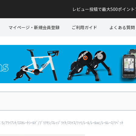
レビュー投稿で最大500ポイン
マイページ・新規会員登録
ご利用ガイド
よくある質問
ﾗｲｱﾝﾄ/ｴｽｶﾚｰﾄｼｰﾙﾄﾞ/ﾌﾞﾘｸｾﾝ/ｽﾚｯｼﾞﾗｲﾄ/ｽﾗｲｽ/ﾂｧﾘ/ﾚｰﾙ/ﾚｰﾙxc/ﾚｰﾙﾚｰｽ/ﾘﾍﾞｯﾄ