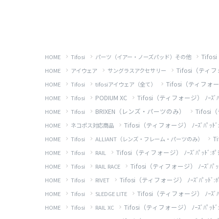
Tifos
HOME
Tifosi
パーツ（イアー・ノーズパッド）その他
Tifosi（ティフォージ
HOME
アイウェア
サングラスアクセサリー
Tifosi（ティフォージ） ﾉｰ
HOME
Tifosi
tifosiアイウェア（全て）
PODIUM XC
Tifosi（ティフォージ） ﾉｰｽﾞﾊﾟｯﾄﾞ:ﾎ
HOME
Tifosi
BRIXEN（レンズ・パーツのみ）
Tifosi（
HOME
Tifosi
Tifosi（ティフォージ） ﾉｰｽﾞﾊﾟｯﾄﾞ:ﾎﾟﾃﾞｨ
HOME
ネコポス対応商品
T
HOME
Tifosi
ALLIANT（レンズ・フレーム・パーツのみ）
Tifosi（ティフォージ） ﾉｰｽﾞﾊﾟｯﾄﾞ:ﾎﾟﾃﾞｨｳﾑ 
HOME
Tifosi
RAIL
Tifosi（ティフォージ） ﾉｰｽﾞﾊﾟｯﾄﾞ:ﾎﾟﾃ
HOME
Tifosi
RAIL RACE
Tifosi（ティフォージ） ﾉｰｽﾞﾊﾟｯﾄﾞ:ﾎﾟﾃﾞｨｳﾑ
HOME
Tifosi
RIVET
Tifosi（ティフォージ） ﾉｰｽﾞﾊﾟｯﾄﾞ:ﾎ
HOME
Tifosi
SLEDGE LITE
Tifosi（ティフォージ） ﾉｰｽﾞﾊﾟｯﾄﾞ:ﾎﾟﾃﾞｨ
HOME
Tifosi
RAIL XC