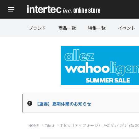
ブランド
商品一覧
特集一覧
イベント
【重要】夏期休業のお知らせ
Tifosi（ティフォージ） ﾉｰｽﾞﾊﾟｯﾄﾞ:ﾎﾟﾃﾞｨｳﾑ XC S/ｱ
HOME
Tifosi