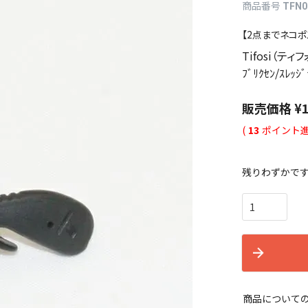
商品番号
TFN0
【2点までネコポ
Tifosi（ティフォ
ﾌﾞﾘｸｾﾝ/ｽﾚｯｼﾞ
販売価格
¥
(
13
ポイント進
残りわずかで
商品について