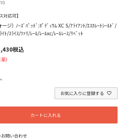
10
ス対応可】
ージ） ﾉｰｽﾞﾊﾟｯﾄﾞ:ﾎﾟﾃﾞｨｳﾑ XC S/ｱﾗｲｱﾝﾄ/ｴｽｶﾚｰﾄｼｰﾙﾄﾞ/
ﾗｲﾄ/ｽﾗｲｽ/ﾂｧﾘ/ﾚｰﾙ/ﾚｰﾙxc/ﾚｰﾙﾚｰｽ/ﾘﾍﾞｯﾄ
1,430
税込
呈)
す。
お気に入りに登録する
カートに入れる
のお問い合わせ