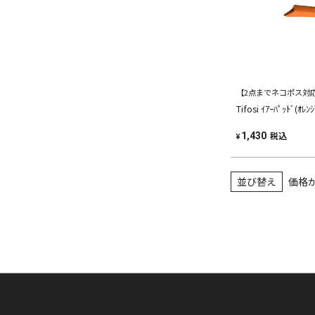
【2点までネコポス対
Tifosi ｲｱｰﾊﾟｯﾄﾞ(ｵﾚﾝｼ
税込
1,430
¥
並び替え
価格