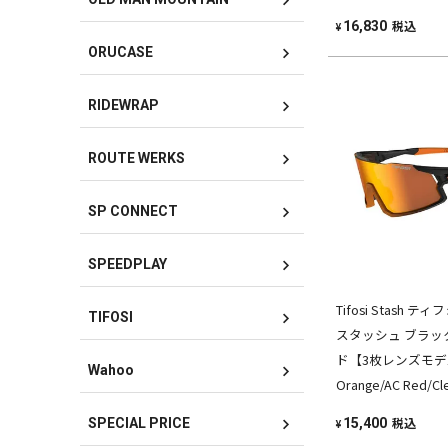
税込
16,830
¥
ORUCASE
RIDEWRAP
ROUTE WERKS
SP CONNECT
SPEEDPLAY
Tifosi Stash
TIFOSI
スタッシュ ブラッ
ド【3枚レンズモデル】
Wahoo
Orange/AC Red/Cl
税込
SPECIAL PRICE
15,400
¥