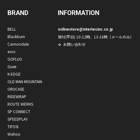
BRAND
INFORMATION
BELL
onlinestore@intertecinc.co.jp
Blackburn
受付(平日) 10-12時、13-16時（メールのみ）
Cannondale
お問い合わせ
evoc
GOFLUO
Guee
K-EDGE
OLD MAN MOUNTAIN
ORUCASE
RIDEWRAP
ROUTE WERKS
SP CONNECT
SPEEDPLAY
TIFOSI
Wahoo