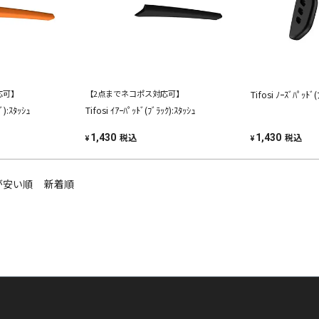
応可】
【2点までネコポス対応可】
Tifosi ﾉｰｽﾞﾊﾟｯﾄﾞ(
ﾞ):ｽﾀｯｼｭ
Tifosi ｲｱｰﾊﾟｯﾄﾞ(ﾌﾞﾗｯｸ):ｽﾀｯｼｭ
税込
税込
1,430
1,430
¥
¥
が安い順
新着順