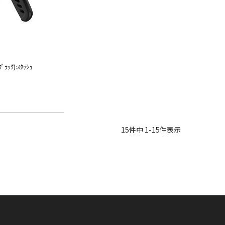
ﾌﾞﾗｯｸ):ｽﾀｯｼｭ
15
件中
1
-
15
件表示