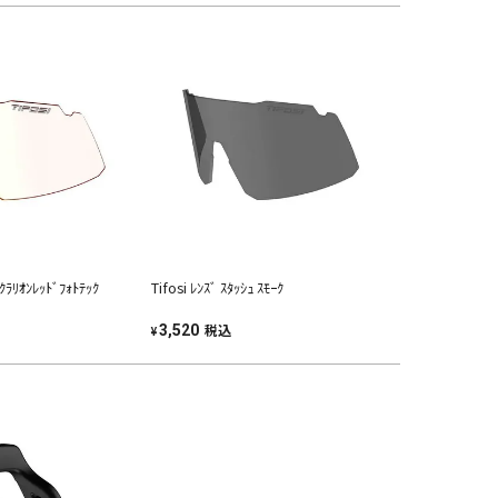
 ｸﾗﾘｵﾝﾚｯﾄﾞﾌｫﾄﾃｯｸ
Tifosi ﾚﾝｽﾞ ｽﾀｯｼｭ ｽﾓｰｸ
税込
3,520
¥