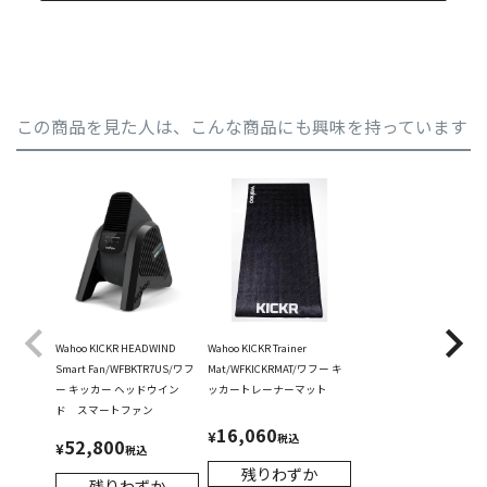
この商品を見た人は、こんな商品にも興味を持っています
Wahoo KICKR HEADWIND
Wahoo KICKR Trainer
Smart Fan/WFBKTR7US/ワフ
Mat/WFKICKRMAT/ワフー キ
ー キッカー ヘッドウイン
ッカートレーナーマット
ド スマートファン
16,060
¥
税込
52,800
¥
税込
残りわずか
残りわずか