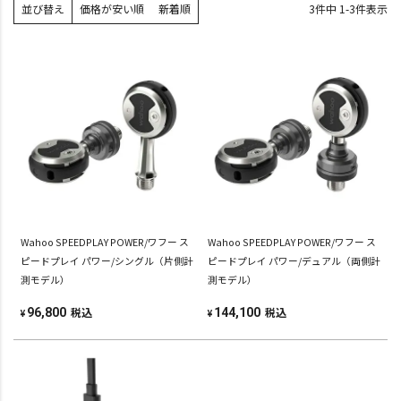
並び替え
価格が安い順
新着順
3
件中
1
-
3
件表示
Wahoo SPEEDPLAY POWER/ワフー ス
Wahoo SPEEDPLAY POWER/ワフー ス
ピードプレイ パワー/シングル（片側計
ピードプレイ パワー/デュアル（両側計
測モデル）
測モデル）
税込
税込
96,800
144,100
¥
¥