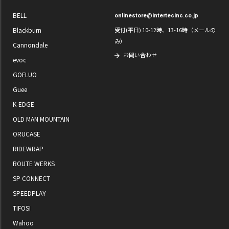
BELL
onlinestore@intertecinc.co.jp
Blackburn
受付(平日) 10-12時、13-16時（メールの
み）
Cannondale
お問い合わせ
evoc
GOFLUO
Guee
K-EDGE
OLD MAN MOUNTAIN
ORUCASE
RIDEWRAP
ROUTE WERKS
SP CONNECT
SPEEDPLAY
TIFOSI
Wahoo