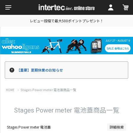
レビュー投稿で最大500ポイントプレゼント！
キーワード
価格
〜
並び順
【重要】夏期休業のお知らせ
新着順
価格が安い順
Stages Power meter 電池蓋商品一覧
HOME
価格が高い順
レビュー順
Stages Power meter 電池蓋商品一覧
検索
Stages Power meter 電池蓋
詳細検索