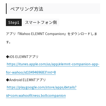
ペアリング方法
Step1
スマートフォン側
アプリ『Wahoo ELEMNT Companion』をダウンロードしま
す。
◆iOS ELEMNTアプリ
https://itunes.apple.com/us/app/elemnt-companion-app-
for-wahoo/id1049469683?mt=8
◆Android ELEMNTアプリ
https://play.google.com/store/apps/details?
id=com.wahoofitness.boltcompanion