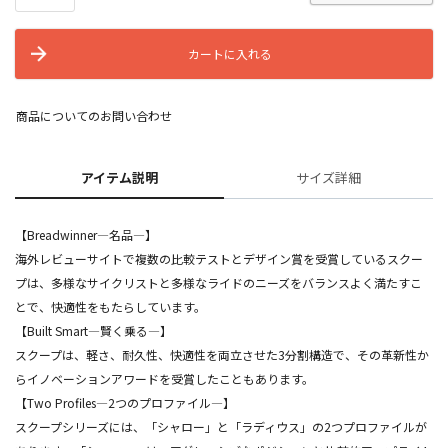
カートに入れる
商品についてのお問い合わせ
アイテム説明
サイズ詳細
【Breadwinner―名品―】
海外レビューサイトで複数の比較テストとデザイン賞を受賞しているスクー
プは、多様なサイクリストと多様なライドのニーズをバランスよく満たすこ
とで、快適性をもたらしています。
【Built Smart―賢く乗る―】
スクープは、軽さ、耐久性、快適性を両立させた3分割構造で、その革新性か
らイノベーションアワードを受賞したこともあります。
【Two Profiles―2つのプロファイル―】
スクープシリーズには、「シャロー」と「ラディウス」の2つプロファイルが