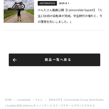
商品一覧へ戻る
【60％OFF】Cannondale Scoop Steel Radiu
HOME
Cannondale
サドル
s Saddle BKB 142mm/キャノンデール スクープスチールラディウスサドル