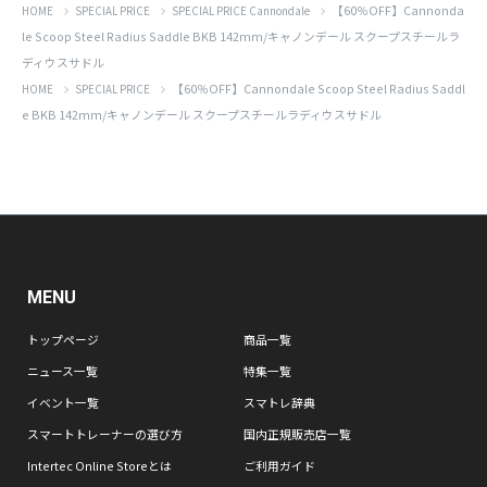
【60％OFF】Cannonda
HOME
SPECIAL PRICE
SPECIAL PRICE Cannondale
le Scoop Steel Radius Saddle BKB 142mm/キャノンデール スクープスチールラ
ディウスサドル
【60％OFF】Cannondale Scoop Steel Radius Saddl
HOME
SPECIAL PRICE
e BKB 142mm/キャノンデール スクープスチールラディウスサドル
MENU
トップページ
商品一覧
ニュース一覧
特集一覧
イベント一覧
スマトレ辞典
スマートトレーナーの選び方
国内正規販売店一覧
Intertec Online Storeとは
ご利用ガイド