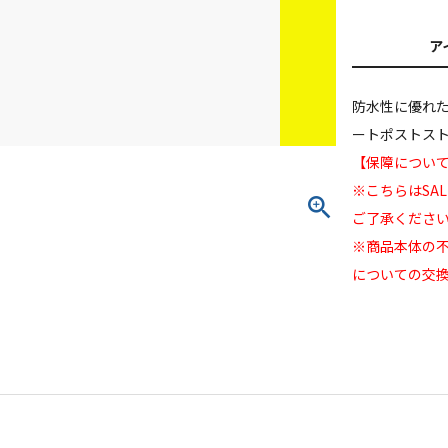
ア
防水性に優れ
ートポストス
【保障について
※こちらはSA
ご了承くださ
※商品本体の
についての交