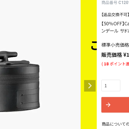
商品番号
C120
【返品交換不可
【50％OFF】Ca
ンデール サド
標準小売価格
販売価格
¥
(
18
ポイント進
商品について