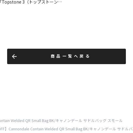
商品一覧へ戻る
Contain Welded QR Small Bag BK/キャノンデール サドルバッグ スモール
FF】Cannondale Contain Welded QR Small Bag BK/キャノンデール サ