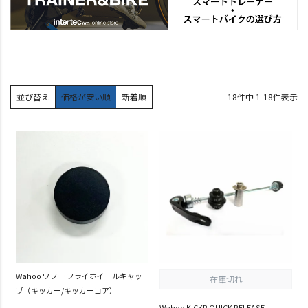
並び替え
価格が安い順
新着順
18
件中
1
-
18
件表示
Wahoo ワフー フライホイールキャッ
在庫切れ
プ（キッカー/キッカーコア）
Wahoo KICKR QUICK RELEASE