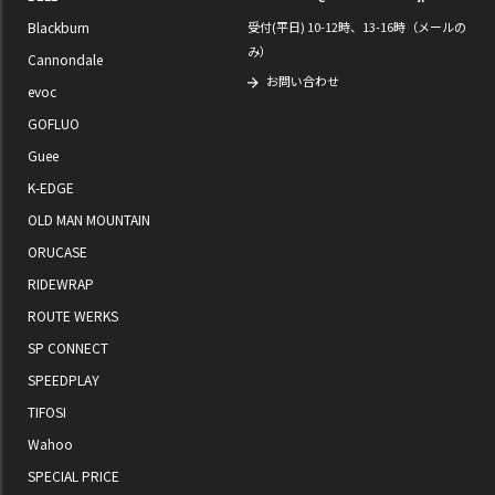
Blackburn
受付(平日) 10-12時、13-16時（メールの
み）
Cannondale
お問い合わせ
evoc
GOFLUO
Guee
K-EDGE
OLD MAN MOUNTAIN
ORUCASE
RIDEWRAP
ROUTE WERKS
SP CONNECT
SPEEDPLAY
TIFOSI
Wahoo
SPECIAL PRICE