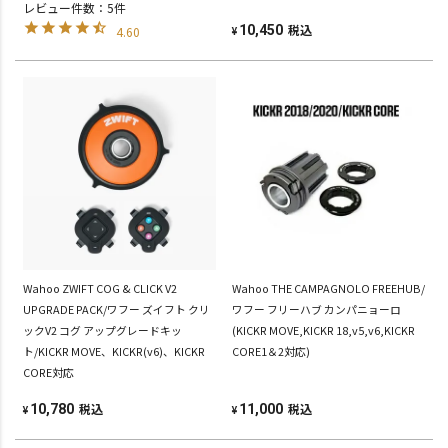
レビュー件数：5件
税込
10,450
4.60
¥
Wahoo ZWIFT COG & CLICK V2
Wahoo THE CAMPAGNOLO FREEHUB/
UPGRADE PACK/ワフー ズイフト クリ
ワフー フリーハブ カンパニョーロ
ックV2 コグ アップグレードキッ
(KICKR MOVE,KICKR 18,v5,v6,KICKR
ト/KICKR MOVE、KICKR(v6)、KICKR
CORE1＆2対応)
CORE対応
税込
税込
10,780
11,000
¥
¥