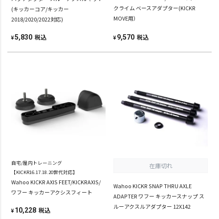
クライム ベースアダプター(KICKR
(キッカーコア/キッカー
MOVE用）
2018/2020/2022対応)
税込
税込
5,830
9,570
¥
¥
自宅/屋内トレーニング
在庫切れ
【KICKR16.17.18.20世代対応】
Wahoo KICKR AXIS FEET/KICKRAXIS/
Wahoo KICKR SNAP THRU AXLE
ワフー キッカーアクシスフィート
ADAPTER ワフー キッカースナップ ス
ルーアクスルアダプター 12X142
税込
10,228
¥