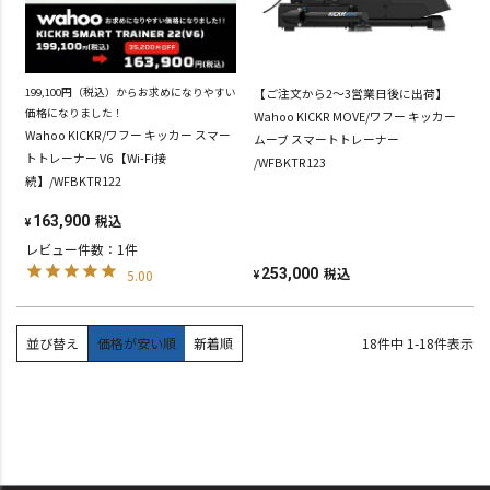
199,100円（税込）からお求めになりやすい
【ご注文から2～3営業日後に出荷】
価格になりました！
Wahoo KICKR MOVE/ワフー キッカー
Wahoo KICKR/ワフー キッカー スマー
ムーブ スマートトレーナー
トトレーナー V6 【Wi-Fi接
/WFBKTR123
続】/WFBKTR122
税込
163,900
¥
レビュー件数：1件
税込
253,000
5.00
¥
並び替え
価格が安い順
新着順
18
件中
1
-
18
件表示