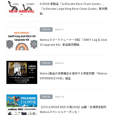
K-EDGE 新製品「1x Elevate Race Chain Guide」、
「1x Elevate Large Ring Race Chain Guide」販売開
始
SPECIAL
2026.8.7
Wahooスマートトレーナー対応「ZWIFT Cog & Click
V2 Upgrade Kit」単品販売開始
SPECIAL
2026.5.1
Wahoo製品の体験機会を提供する常設空間 「Wahoo
EXPERIENCE HUB」誕生
SPECIAL
2026.3.6
【CYCLE MODE RIDE 大阪2026】出展！会場限定配布
Wahooスペシャルクーポンも！