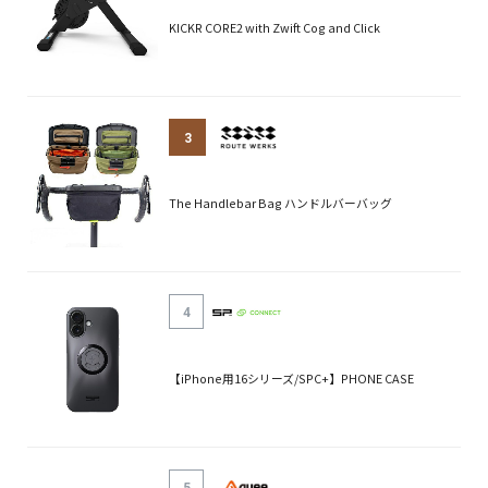
KICKR CORE2 with Zwift Cog and Click
3
The Handlebar Bag ハンドルバーバッグ
4
【iPhone用16シリーズ/SPC+】PHONE CASE